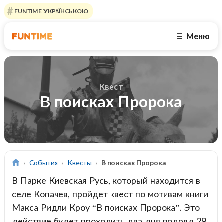
FUNTIME УКРАЇНСЬКОЮ
Меню
☰
Квест
В поисках Пророка
События
Квесты
В поисках Пророка
В Парке Киевская Русь, который находится в
селе Копачев, пройдет квест по мотивам книги
Макса Ридли Кроу “В поисках Пророка”. Это
действие будет проходить два дня подряд 29