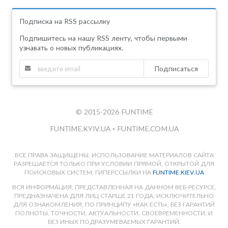
Подписка на RSS рассылку
Подпишитесь на нашу RSS ленту, чтобы первыми
узнавать о новых публикациях.
Подписаться
© 2015-2026 FUNTIME
FUNTIME.KYIV.UA
•
FUNTIME.COM.UA
ВСЕ ПРАВА ЗАЩИЩЕНЫ. ИСПОЛЬЗОВАНИЕ МАТЕРИАЛОВ САЙТА
РАЗРЕШАЕТСЯ ТОЛЬКО ПРИ УСЛОВИИ ПРЯМОЙ, ОТКРЫТОЙ ДЛЯ
ПОИСКОВЫХ СИСТЕМ, ГИПЕРССЫЛКИ НА
FUNTIME.KIEV.UA
ВСЯ ИНФОРМАЦИЯ, ПРЕДСТАВЛЕННАЯ НА ДАННОМ ВЕБ-РЕСУРСЕ,
ПРЕДНАЗНАЧЕНА ДЛЯ ЛИЦ СТАРШЕ 21 ГОДА, ИСКЛЮЧИТЕЛЬНО
ДЛЯ ОЗНАКОМЛЕНИЯ, ПО ПРИНЦИПУ «КАК ЕСТЬ», БЕЗ ГАРАНТИЙ
ПОЛНОТЫ, ТОЧНОСТИ, АКТУАЛЬНОСТИ, СВОЕВРЕМЕННОСТИ, И
БЕЗ ИНЫХ ПОДРАЗУМЕВАЕМЫХ ГАРАНТИЙ.