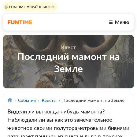
FUNTIME УКРАЇНСЬКОЮ
Меню
☰
Квест
Последний мамонт на
Земле
События
Квесты
Последний мамонт на Земле
Видели ли вы когда-нибудь мамонта?
Наблюдали ли вы как это замечательное
животное своими полутораметровыми бивнями
разрывает панцирь из снега и льда в поисках