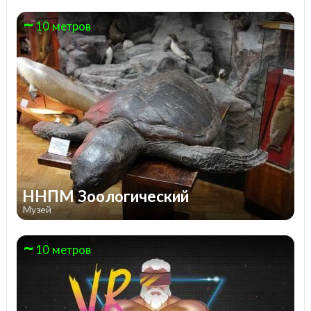
10 метров
ННПМ Зоологический
Музей
10 метров