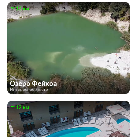
12 км
Озеро Фейхоа
Интересное место
12 км