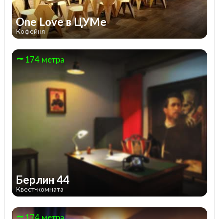
One Love в ЦУМе
Кофейня
174 метра
Берлин 44
Квест-комната
174 метра