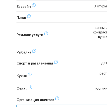
3 откры
Бассейн
Пляж
ванны, 
контраст
Реллакс услуги
купе
Рыбалка
дет
Спорт и развлечения
рест
Кухня
гостин
Отель
Организация ивентов