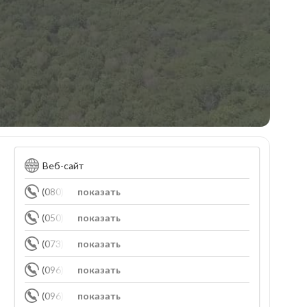
Веб-сайт
(080) 050-50-88
показать
(050) 811-07-51
показать
(073) 482-22-49
показать
(096) 157-44-16
показать
(096) 359-62-40
показать