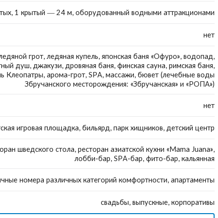
тых, 1 крытый — 24 м, оборудованный водными аттракционами
нет
ледяной грот, ледяная купель, японская баня «Офуро», водопад,
ный душ, джакузи, дровяная баня, финская сауна, римская баня,
ль Клеопатры, арома-грот, SPA, массажи, бювет (лечебные воды
Збручанского месторождения: «Збручанская» и «РОПА»)
нет
ская игровая площадка, бильярд, парк хищников, детский центр
оран шведского стола, ресторан азиатской кухни «Mama Juana»,
лобби-бар, SPA-бар, фито-бар, кальянная
ичные номера различных категорий комфортности, апартаменты
свадьбы, выпускные, корпоративы