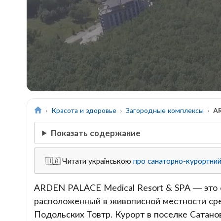
Красота и здоровье
Загородные комплексы
A
Показать содержание
🇺🇦 Читати українською
про санаторно-курортни
ARDEN PALACE Medical Resort & SPA — это 
расположенный в живописной местности сре
Подольских Товтр. Курорт в поселке Сатано