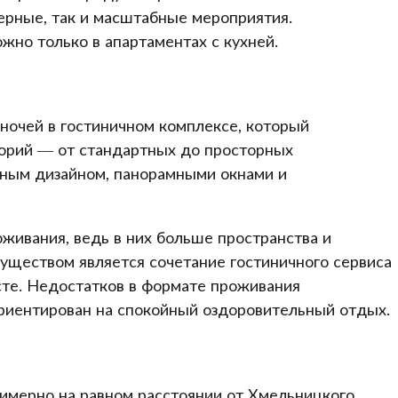
ерные, так и масштабные мероприятия.
но только в апартаментах с кухней.
 ночей в гостиничном комплексе, который
горий — от стандартных до просторных
нным дизайном, панорамными окнами и
живания, ведь в них больше пространства и
ществом является сочетание гостиничного сервиса
сте. Недостатков в формате проживания
ориентирован на спокойный оздоровительный отдых.
имерно на равном расстоянии от Хмельницкого,