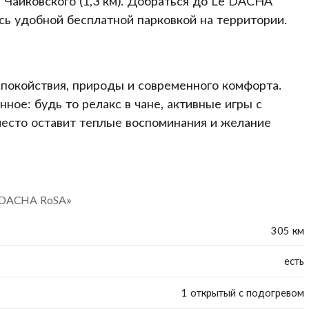
 Чайковского (1,3 км). Добраться до Le DACHA
ь удобной бесплатной парковкой на территории.
спокойствия, природы и современного комфорта.
ное: будь то релакс в чане, активные игры с
место оставит теплые воспоминания и желание
e DACHA RoSA»
305 км
есть
1 открытый с подогревом