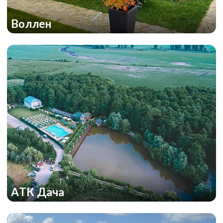
Воллен
АТК Дача