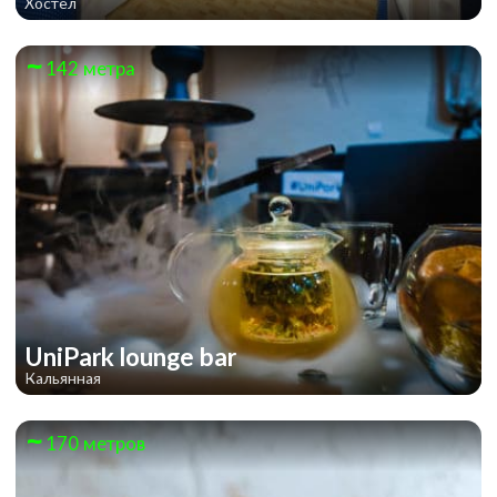
Хостел
142 метра
UniPark lounge bar
Кальянная
170 метров