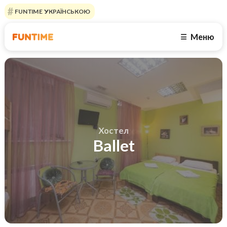
FUNTIME УКРАЇНСЬКОЮ
Меню
☰
Хостел
Ballet