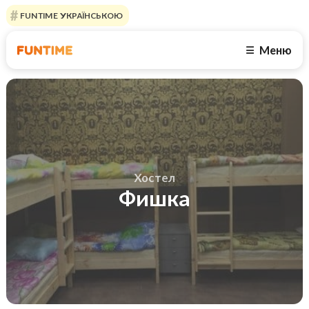
FUNTIME УКРАЇНСЬКОЮ
Меню
☰
Хостел
Фишка