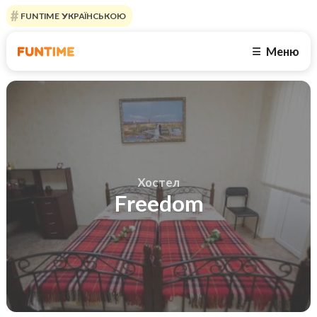
FUNTIME УКРАЇНСЬКОЮ
Меню
☰
Хостел
Freedom