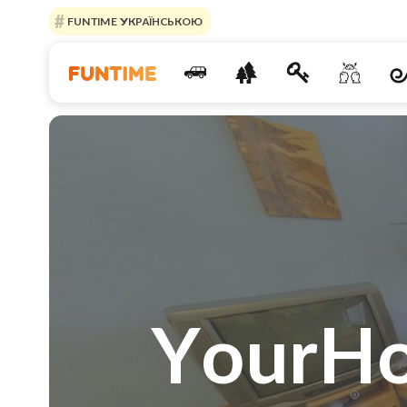
FUNTIME УКРАЇНСЬКОЮ
YourHo