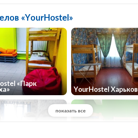
елов «YourHostel»
ostel «Парк
ха»
YourHostel Харько
показать все