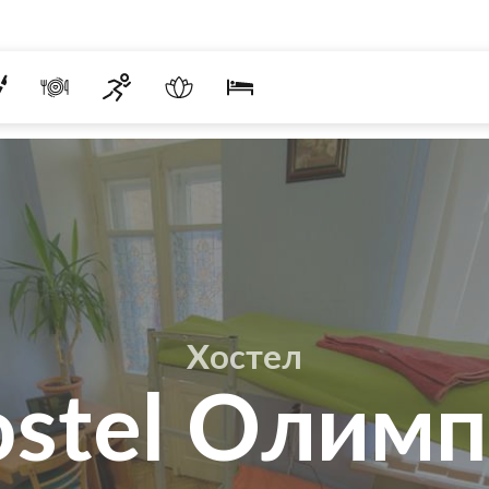
Хостел
stel Олим