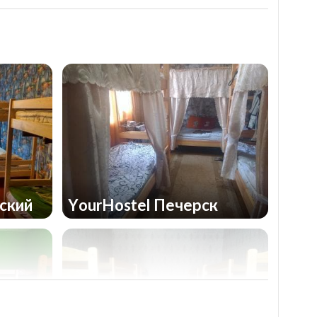
вский
YourHostel Печерск