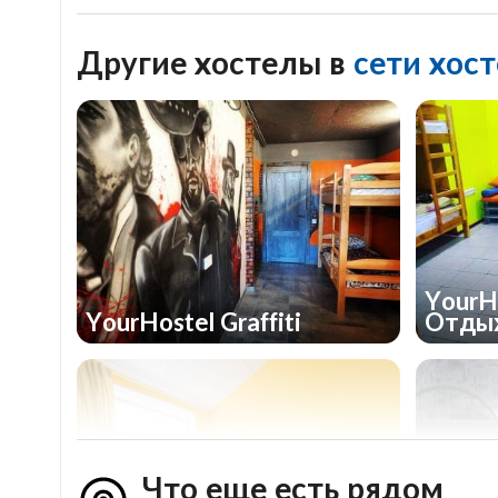
Другие хостелы в
сети хост
YourH
YourHostel Graffiti
Отды
Что еще есть рядом