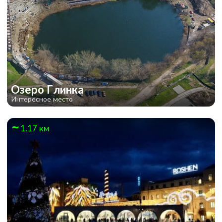
YourHostel Олимпийский
Озеро Глинка
Интересное место
1.17 км
YourHostel la Femme