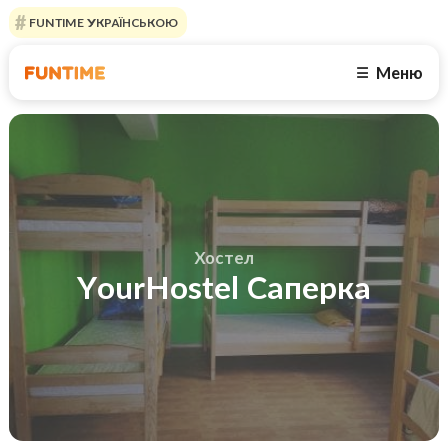
FUNTIME УКРАЇНСЬКОЮ
Меню
☰
Хостел
YourHostel Саперка