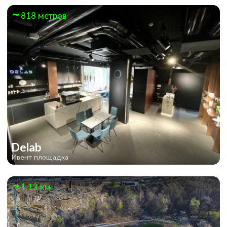
818 метров
YourHostel Дружбы народов
Delab
Ивент площадка
1.13 км