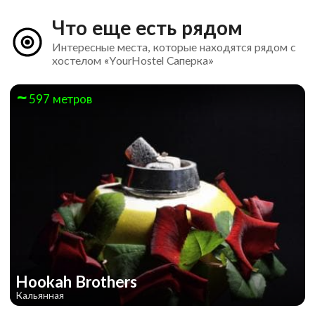
Что еще есть рядом
Интересные места, которые находятся рядом с
хостелом «YourHostel Саперка»
597 метров
YourHostel Святошин
Hookah Brothers
Кальянная