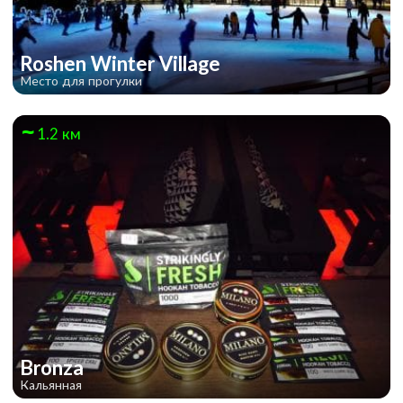
Roshen Winter Village
Место для прогулки
1.2 км
YourHostel на Арсенальной
Bronza
Кальянная