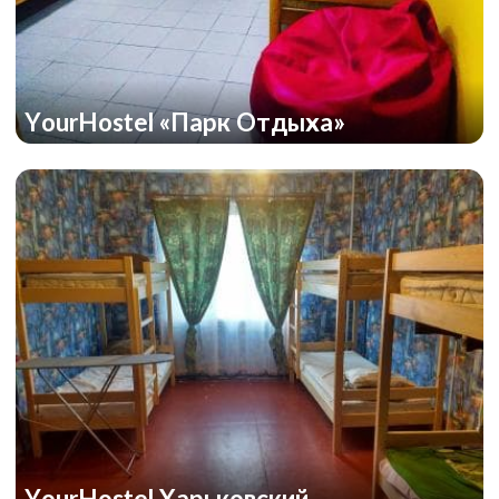
YourHostel «Парк Отдыха»
YourHostel Харьковский