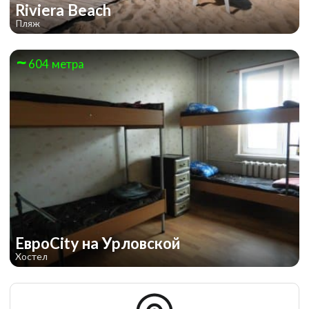
Riviera Beach
Пляж
604 метра
ЕвроCity на Урловской
Хостел