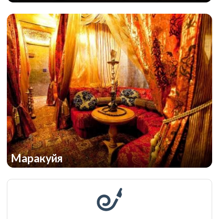
Маракуйя