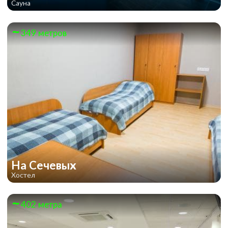
Сауна
349 метров
На Сечевых
Хостел
402 метра