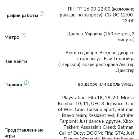
ПН-ПТ 16:00-22:00 (возможно
раньше, по запросу); СБ-ВС 12:00-
График работы
23:00
Дворец Украина (150 метров, 2
Метро
минуты)
Вход со двора. Вход во двор со
стороны ул. Ежи Гедройца
Как найти
(Тверской), возле ресторана Амстер
Дамстер
во дворе или вдоль улицы
Паркинг
Playstation: Fifa 18, 19, 20; Mortal
Kombat 10, 11; UFC 3; Injustice; God
of War; Gran Turismo Sport; Batman;
Bravo team; Resident evil; Fortnite;
Farpoint; Just dance и другие. Xbox:
Tekken; Assassin's Creed; Batman;
Представленные
Call of Duty; DOOM; Fifa; GTA; Just
игры
Dance; Minecraft; Need for Speed;