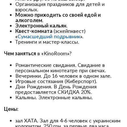
Организация праздников для детей и
взрослых.
Можно приходить со своей едой и
алкоголем
.
Электронный кальян
.
Квест-комната
(эскейпквест)
«
Сумасшедший подрывник
».
Тренинги и мастер-классы.
Чем заняться
в «KinoRoom»?
Романтические свидания. Свидание в
персональном кинотеатре при свечах.
Вечеринки. До 16 человек в одном зале.
Игровые состязания (Киберспорт).
Дни Рождения. В День Рождения
предоставляется СКИДКА 20%.
Кальяны. Электронные кальяны.
Цены
:
зал ХАТА. Зал для 4-6 человек с украинским
колоритом. 250 грн. за первые два часа,