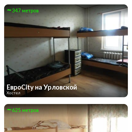
347 метров
ЕвроCity на Урловской
Хостел
625 метров