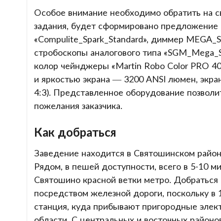
Особое внимание необходимо обратить на св
задания, будет сформировано предложение о
«Compulite_Spark_Standard», диммер MEGA_
стробоскопы аналогового типа «SGM_Mega_St
колор чейнджеры «Martin Robo Color PRO 40
и яркостью экрана — 3200 ANSI люмен, экра
4:3). Представленное оборудование позволи
пожелания заказчика.
Как добраться
Заведение находится в Святошинском районе
Рядом, в пешей доступности, всего в 5-10 
Святошино красной ветки метро. Добраться 
посредством железной дороги, поскольку в
станция, куда прибывают пригородные элект
области. С центральных и восточных район