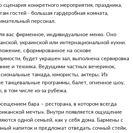
 сценария конкретного мероприятия, праздника,
угам гостей - большая гардеробная комната,
нимательный персонал.
для вас фирменное, индивидуальное меню. Оно
нской, украинской или интернациональной кухни.
ложение, сформированное на основе
имости, будет украшен зал, выполнена сервировка
ание и техника. Ведущими частных вечеринок,
ссиональные тамада, юмористы, актеры. Из
е танцевальные программы, балет, огненное шоу,
 в том числе из-за рубежа.
осещением бара – ресторана, в котором всегда
ериканской мечты». Внутри появляется ощущение
яются одной семьей, как у себя дома. Бармены с
вный напиток и предложат отведать сочный стейк.