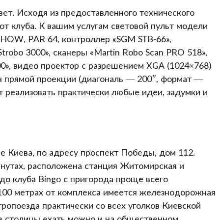
ет. Исходя из предоставленного технического
т клуба. К вашим услугам световой пульт модели
SHOW, PAR 64, контроллер «SGM STB-66»,
robo 3000», сканеры «Martin Robo Scan PRO 518»,
0», видео проектор с разрешением XGA (1024×768)
н прямой проекции (диагональ — 200″, формат —
т реализовать практически любые идеи, задумки и
 Киева, по адресу проспект Победы, дом 112.
минутах, расположена станция Житомирская и
до клуба Bingo с пригорода проще всего
 100 метрах от комплекса имеется железнодорожная
ропоезда практически со всех уголков Киевской
ов столицы ехать можно и на общественном