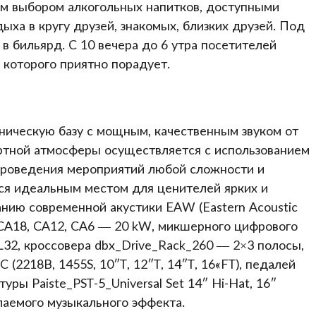
м выбором алкогольных напитков, доступными
ха в кругу друзей, знакомых, близких друзей. Под
в бильярд. С 10 вечера до 6 утра посетителей
 которого приятно порадует.
ническую базу с мощным, качественным звуком от
ртной атмосферы осуществляется с использованием
проведения мероприятий любой сложности и
тся идеальным местом для ценителей ярких и
нию современной акустики EAW (Eastern Acoustic
A18, CA12, CA6 — 20 kW, микшерного цифрового
2, кроссовера dbx_Drive_Rack_260 — 2×3 полосы,
 (2218B, 1455S, 10″T, 12″T, 14″T, 16«FT), педалей
туры Paiste_PST-5_Universal Set 14″ Hi-Hat, 16″
лаемого музыкального эффекта.