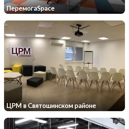
ПеремогаSpace
ЦРМ в Святошинском районе