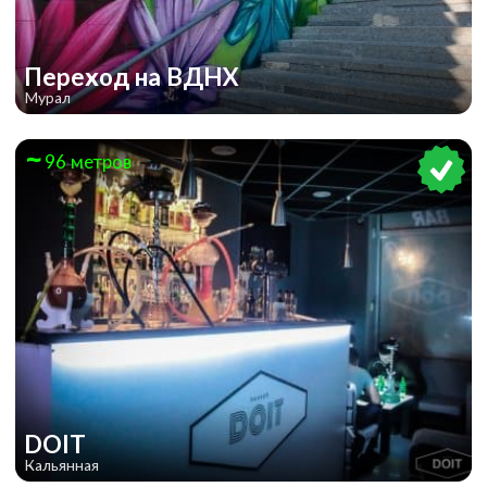
Переход на ВДНХ
Мурал
96 метров
DOIT
Кальянная