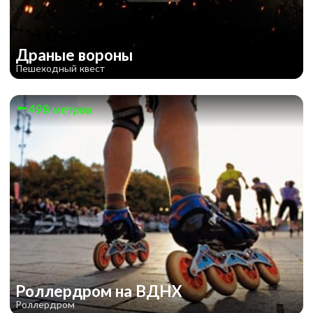
Драные вороны
Пешеходный квест
498 метров
Роллердром на ВДНХ
Роллердром