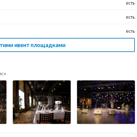
есть
есть
есть
угими ивент площадками
ис»