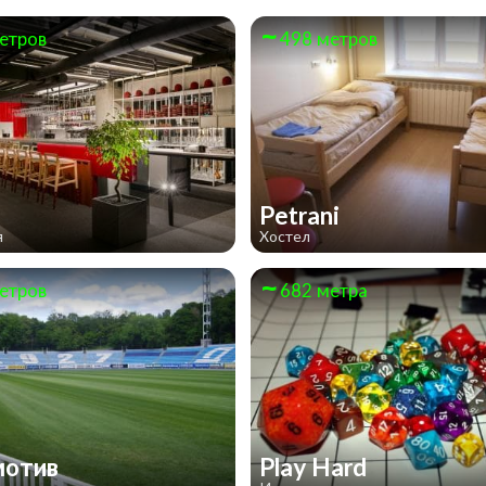
етров
498 метров
m
Petrani
я
Хостел
етров
682 метра
мотив
Play Hard