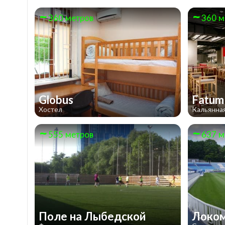
360 метров
360 м
Globus
Fatu
Хостел
Кальянна
555 метров
637 м
Поле на Лыбедской
Локо