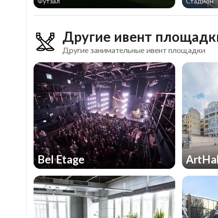
Футзал
Стадион
Другие ивент площадк
Другие занимательные ивент площадки
Bel Etage
ArtHa