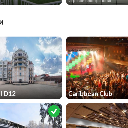
Игровое пространство
и
ll D12
Caribbean Club