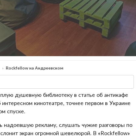
а
Rockfellow на Андреевском
еплую душевную библиотеку в статье об антикафе
б интересном кинотеатре, точнее первом в Украине
м спуске.
ть надоевшую рекламу, слушать чужие разговоры по
аслонит экран огромной шевелюрой. В «Rockfellow»