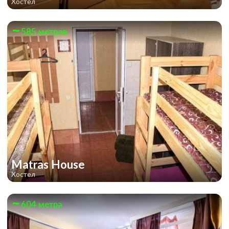
Хостел
585 метров
Matras House
Хостел
604 метра