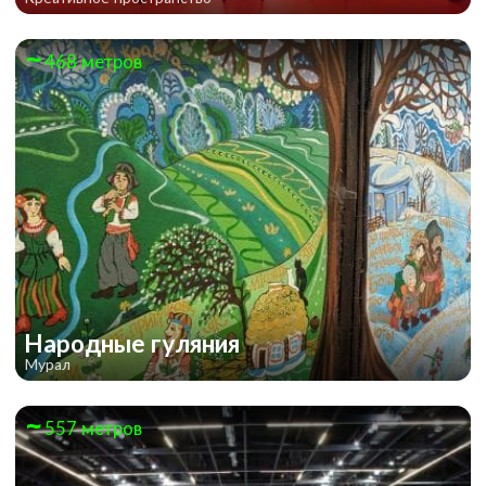
468 метров
Народные гуляния
Мурал
557 метров