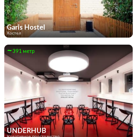
Garis Hostel
Хостел
391 метр
UNDERHUB
Креативное пространство