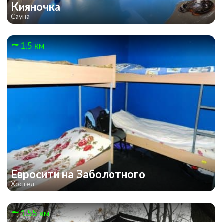
Кияночка
Сауна
1.5 км
Евросити на Заболотного
Хостел
1.55 км