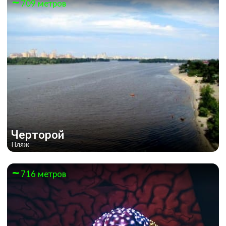
709 метров
Черторой
Пляж
716 метров