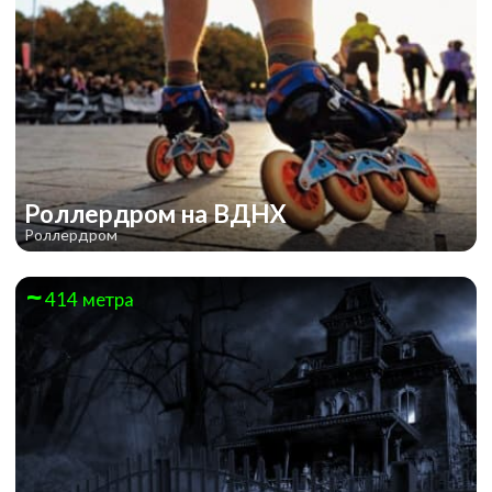
Роллердром на ВДНХ
Роллердром
414 метра