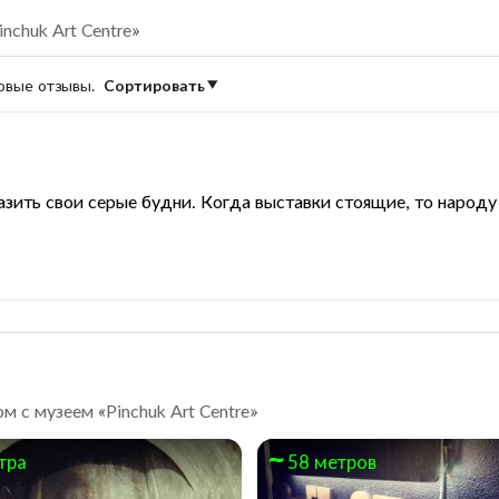
nchuk Art Centre»
новые отзывы.
Сортировать
зить свои серые будни. Когда выставки стоящие, то народу
 с музеем «Pinchuk Art Centre»
тра
58 метров