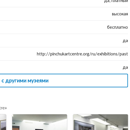
да, платный
высокая
бесплатно
да
http://pinchukartcentre.org/ru/exhibitions/past
да
 с другими музеями
tre»