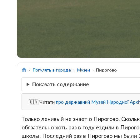
Погулять в городе
Музеи
Пирогово
Показать содержание
🇺🇦 Читати
про державний Музей Народної Архіт
Только ленивый не знает о Пирогово. Сколь
обязательно хоть раз в году ездили в Пирог
школы. Последний раз в Пирогово мы были 3