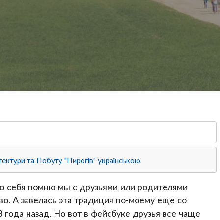
ектури та Побуту "Пирогів" українською
ко себя помню мы с друзьями или родителями
ово. А завелась эта традиция по-моему еще со
 года назад. Но вот в фейсбуке друзья все чаще