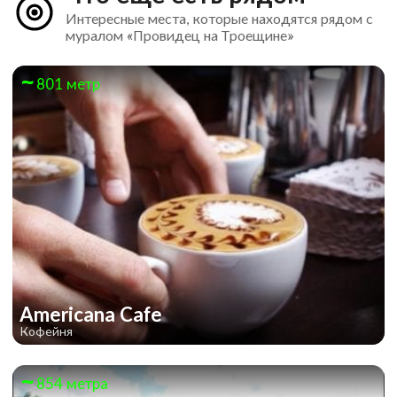
Интересные места, которые находятся рядом с
муралом «Провидец на Троещине»
801 метр
Americana Cafe
Кофейня
854 метра