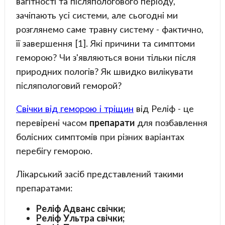
вагітності та післяпологового періоду,
зачіпають усі системи, але сьогодні ми
розглянемо саме травну систему - фактично,
її завершення [1]. Які причини та симптоми
геморою? Чи з'являються вони тільки після
природних пологів? Як швидко вилікувати
післяпологовий геморой?
Свічки від геморою і тріщин
від Реліф - це
перевірені часом
препарати
для позбавлення
болісних симптомів при різних варіантах
перебігу геморою.
Лікарський засіб представлений такими
препаратами:
Реліф Адванс свічки;
Реліф Ультра свічки;