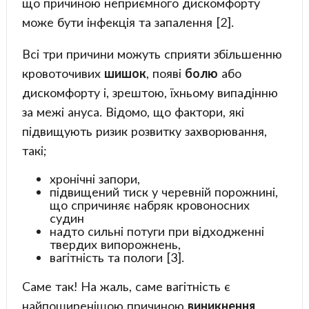
що причиною неприємного дискомфорту
може бути інфекція та запалення [2].
Всі три причини можуть сприяти збільшенню
кровоточивих
шишок
, появі
болю
або
дискомфорту і, зрештою, їхньому випадінню
за межі ануса. Відомо, що фактори, які
підвищують ризик розвитку захворювання,
такі;
хронічні запори,
підвищений тиск у черевній порожнині,
що спричиняє набряк кровоносних
судин
надто сильні потуги при відходженні
твердих випорожнень,
вагітність та пологи [3].
Саме так! На жаль, саме вагітність є
найпоширенішою причиною
виникнення