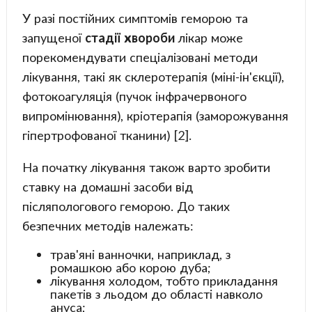
У разі постійних симптомів геморою та
запущеної
стадії
хвороби
лікар може
порекомендувати спеціалізовані методи
лікування, такі як склеротерапія (міні-ін'єкції),
фотокоагуляція (пучок інфрачервоного
випромінювання), кріотерапія (заморожування
гіпертрофованої тканини) [2].
На початку лікування також варто зробити
ставку на домашні засоби від
післяпологового геморою. До таких
безпечних методів належать:
трав'яні ванночки, наприклад, з
ромашкою або корою дуба;
лікування холодом, тобто прикладання
пакетів з льодом до області навколо
ануса;