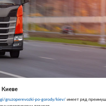
 Киеве
ugi/gruzoperevozki-po-gorody/kiev/
имеет ряд преимущ
транспортировки товаров.