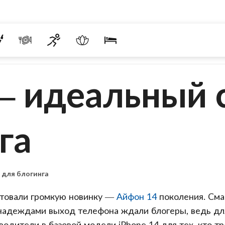
 — идеальный
га
 для блогинга
нтовали громкую новинку —
Айфон 14
поколения. Сма
 надеждами выход телефона ждали блогеры, ведь д
одители в базовой модели iPhone 14 для тех, кто т