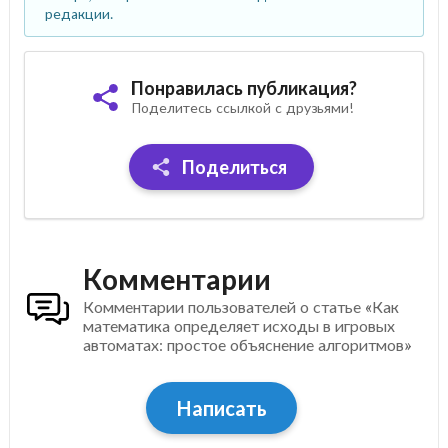
редакции.
Понравилась публикация?
Поделитесь ссылкой с друзьями!
Поделиться
Комментарии
Комментарии пользователей о статье «Как
математика определяет исходы в игровых
автоматах: простое объяснение алгоритмов»
Написать