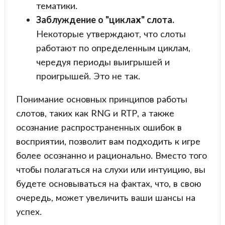
тематики.
Заблуждение о "циклах" слота.
Некоторые утверждают, что слоты
работают по определенным циклам,
чередуя периоды выигрышей и
проигрышей. Это не так.
Понимание основных принципов работы
слотов, таких как RNG и RTP, а также
осознание распространенных ошибок в
восприятии, позволит вам подходить к игре
более осознанно и рационально. Вместо того
чтобы полагаться на слухи или интуицию, вы
будете основываться на фактах, что, в свою
очередь, может увеличить ваши шансы на
успех.