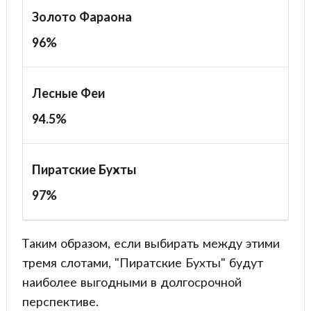
Золото Фараона
96%
Лесные Феи
94.5%
Пиратские Бухты
97%
Таким образом, если выбирать между этими
тремя слотами, "Пиратские Бухты" будут
наиболее выгодными в долгосрочной
перспективе.