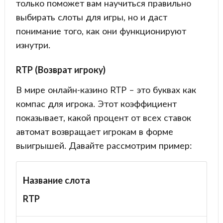
только поможет вам научиться правильно
выбирать слоты для игры, но и даст
понимание того, как они функционируют
изнутри.
RTP (Возврат игроку)
В мире онлайн-казино RTP – это буквах как
компас для игрока. Этот коэффициент
показывает, какой процент от всех ставок
автомат возвращает игрокам в форме
выигрышей. Давайте рассмотрим пример:
Название слота
RTP