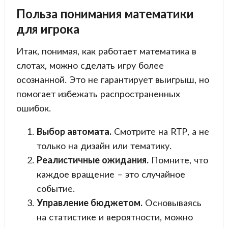
Польза понимания математики
для игрока
Итак, понимая, как работает математика в
слотах, можно сделать игру более
осознанной. Это не гарантирует выигрыш, но
помогает избежать распространенных
ошибок.
Выбор автомата.
Смотрите на RTP, а не
только на дизайн или тематику.
Реалистичные ожидания.
Помните, что
каждое вращение – это случайное
событие.
Управление бюджетом.
Основываясь
на статистике и вероятности, можно