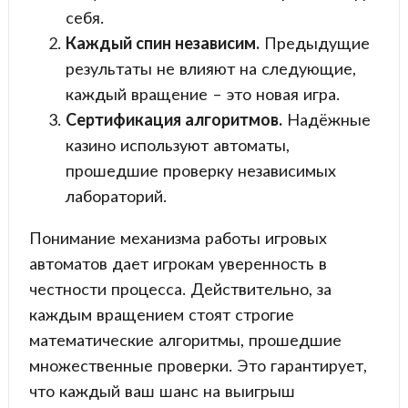
себя.
Каждый спин независим.
Предыдущие
результаты не влияют на следующие,
каждый вращение – это новая игра.
Сертификация алгоритмов.
Надёжные
казино используют автоматы,
прошедшие проверку независимых
лабораторий.
Понимание механизма работы игровых
автоматов дает игрокам уверенность в
честности процесса. Действительно, за
каждым вращением стоят строгие
математические алгоритмы, прошедшие
множественные проверки. Это гарантирует,
что каждый ваш шанс на выигрыш