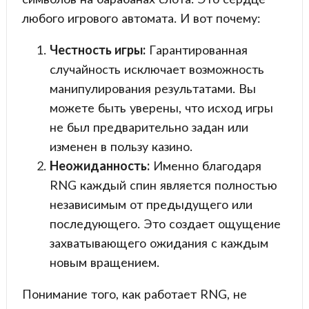
любого игрового автомата. И вот почему:
Честность игры:
Гарантированная
случайность исключает возможность
манипулирования результатами. Вы
можете быть уверены, что исход игры
не был предварительно задан или
изменен в пользу казино.
Неожиданность:
Именно благодаря
RNG каждый спин является полностью
независимым от предыдущего или
последующего. Это создает ощущение
захватывающего ожидания с каждым
новым вращением.
Понимание того, как работает RNG, не