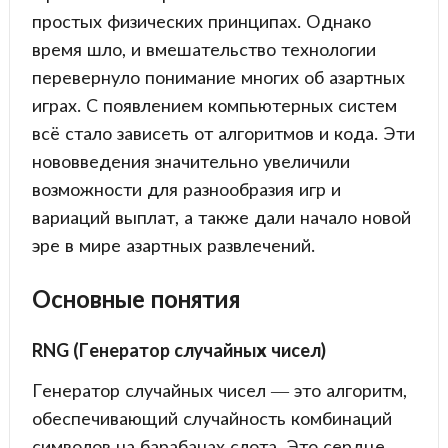
простых физических принципах. Однако
время шло, и вмешательство технологии
перевернуло понимание многих об азартных
играх. С появлением компьютерных систем
всё стало зависеть от алгоритмов и кода. Эти
нововведения значительно увеличили
возможности для разнообразия игр и
вариаций выплат, а также дали начало новой
эре в мире азартных развлечений.
Основные понятия
RNG (Генератор случайных чисел)
Генератор случайных чисел — это алгоритм,
обеспечивающий случайность комбинаций
символов на барабанах слота. Это сердце