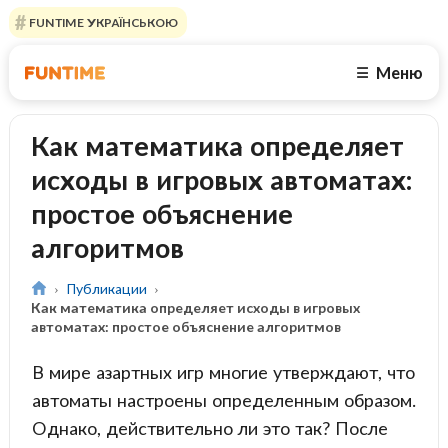
FUNTIME УКРАЇНСЬКОЮ
Меню
☰
Как математика определяет
исходы в игровых автоматах:
простое объяснение
алгоритмов
Публикации
Как математика определяет исходы в игровых
автоматах: простое объяснение алгоритмов
В мире азартных игр многие утверждают, что
автоматы настроены определенным образом.
Однако, действительно ли это так? После