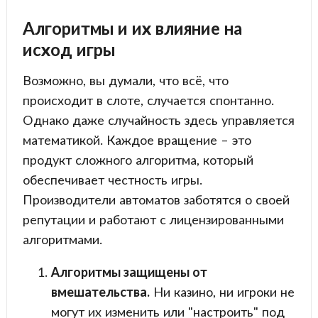
Алгоритмы и их влияние на
исход игры
Возможно, вы думали, что всё, что
происходит в слоте, случается спонтанно.
Однако даже случайность здесь управляется
математикой. Каждое вращение – это
продукт сложного алгоритма, который
обеспечивает честность игры.
Производители автоматов заботятся о своей
репутации и работают с лицензированными
алгоритмами.
Алгоритмы защищены от
вмешательства.
Ни казино, ни игроки не
могут их изменить или "настроить" под