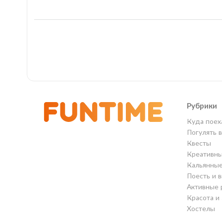
Рубрики
Куда поех
Погулять 
Квесты
Креативны
Кальянны
Поесть и 
Активные 
Красота и
Хостелы