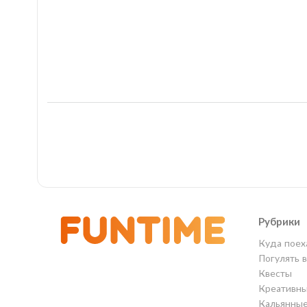
Рубрики
Куда поех
Погулять 
Квесты
Креативны
Кальянны