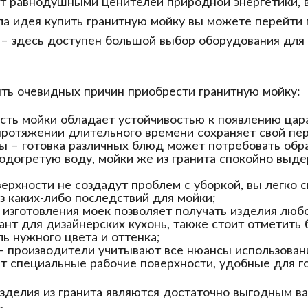
т равнодушными ценителей природной энергетики, в
ала идея купить гранитную мойку вы можете перейти 
– здесь доступен большой выбор оборудования для к
ять очевидных причин приобрести гранитную мойку:
сть мойки обладает устойчивостью к появлению цар
 протяжении длительного времени сохраняет свой пе
ы – готовка различных блюд может потребовать обра
одогретую воду, мойки же из гранита спокойно выд
ерхности не создадут проблем с уборкой, вы легко 
з каких-либо последствий для мойки;
изготовления моек позволяет получать изделия любо
нт для дизайнерских кухонь, также стоит отметить
ь нужного цвета и оттенка;
 производители учитывают все нюансы использовани
т специальные рабочие поверхности, удобные для го
изделия из гранита являются достаточно выгодным в