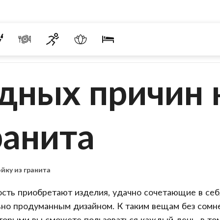
дных причин 
ранита
йку из гранита
ость приобретают изделия, удачно сочетающие в се
но продуманным дизайном. К таким вещам без сомне
оторыми вы сможете пользоваться каждый день, в то