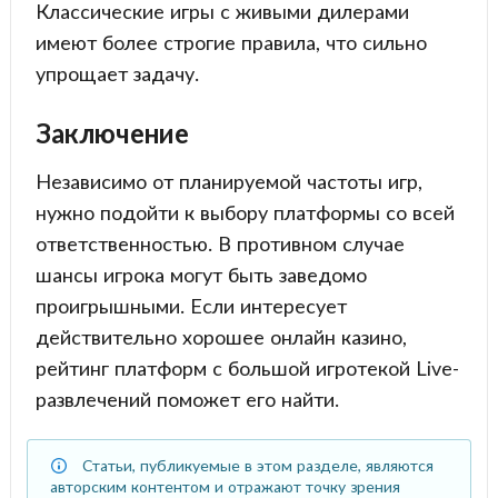
Классические игры с живыми дилерами
имеют более строгие правила, что сильно
упрощает задачу.
Заключение
Независимо от планируемой частоты игр,
нужно подойти к выбору платформы со всей
ответственностью. В противном случае
шансы игрока могут быть заведомо
проигрышными. Если интересует
действительно хорошее онлайн казино,
рейтинг платформ с большой игротекой Live-
развлечений поможет его найти.
Статьи, публикуемые в этом разделе, являются
авторским контентом и отражают точку зрения