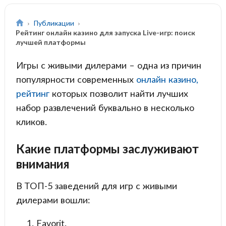
Публикации
Рейтинг онлайн казино для запуска Live-игр: поиск
лучшей платформы
Игры с живыми дилерами – одна из причин
популярности современных
онлайн казино,
рейтинг
которых позволит найти лучших
набор развлечений буквально в несколько
кликов.
Какие платформы заслуживают
внимания
В ТОП-5 заведений для игр с живыми
дилерами вошли:
Favorit.