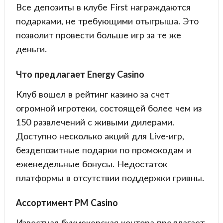
Все депозиты в клубе First награждаются
подарками, не требующими отыгрыша. Это
позволит провести больше игр за те же
деньги.
Что предлагает Energy Casino
Клуб вошел в рейтинг казино за счет
огромной игротеки, состоящей более чем из
150 развлечений с живыми дилерами.
Доступно несколько акций для Live-игр,
бездепозитные подарки по промокодам и
еженедельные бонусы. Недостаток
платформы в отсутствии поддержки гривны.
Ассортимент PM Casino
Известная букмекерская контора предлагает