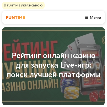
FUNTIME УКРАЇНСЬКОЮ
Меню
☰
Рейтинг онлайн казино
для запуска Live-игр:
поиск лучшей платформы