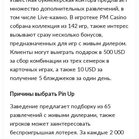
множество дополнительных развлечений, в
том числе Live-казино. В игротеке PM Casino
собрана коллекция из 142 игр, также интерес
вызывают сразу несколько бонусов,
предназначенных для игр с живым дилером.
Клиенты могут выиграть подарок в 500 USD
за сбор комбинации из трех семерок в
карточных играх, а также 10 USD за
получение 5 блэкджеков за один день.
Причины выбрать Pin Up
Заведение предлагает подборку из 65
развлечений с живыми дилерами, также
игроков может заинтересовать
беспроигрышная лотерея. За каждые 2 000