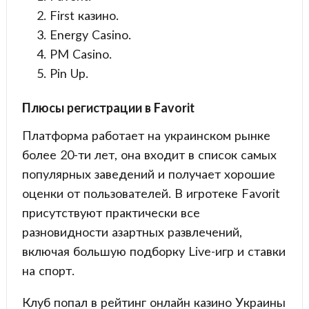
First казино.
Energy Casino.
PM Casino.
Pin Up.
Плюсы регистрации в Favorit
Платформа работает на украинском рынке
более 20-ти лет, она входит в список самых
популярных заведений и получает хорошие
оценки от пользователей. В игротеке Favorit
присутствуют практически все
разновидности азартных развлечений,
включая большую подборку Live-игр и ставки
на спорт.
Клуб попал в рейтинг онлайн казино Украины