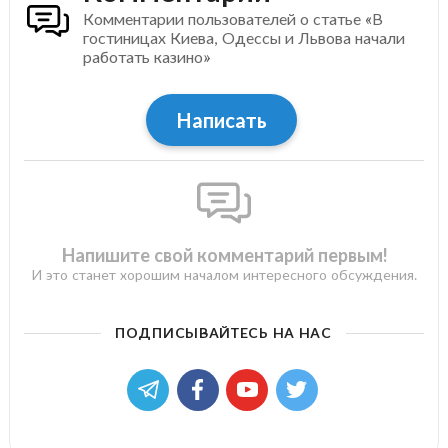
Комментарии пользователей о статье «В
гостиницах Киева, Одессы и Львова начали
работать казино»
Написать
Напишите свой комментарий первым!
И это станет хорошим началом интересного обсуждения.
ПОДПИСЫВАЙТЕСЬ НА НАС