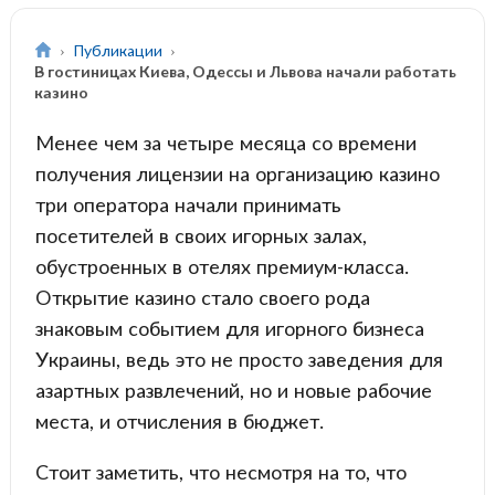
Публикации
В гостиницах Киева, Одессы и Львова начали работать
казино
Менее чем за четыре месяца со времени
получения лицензии на организацию казино
три оператора начали принимать
посетителей в своих игорных залах,
обустроенных в отелях премиум-класса.
Открытие казино стало своего рода
знаковым событием для игорного бизнеса
Украины, ведь это не просто заведения для
азартных развлечений, но и новые рабочие
места, и отчисления в бюджет.
Стоит заметить, что несмотря на то, что