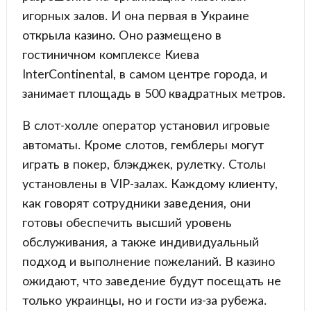
игорных залов. И она первая в Украине
открыла казино. Оно размещено в
гостиничном комплексе Киева
InterContinental, в самом центре города, и
занимает площадь в 500 квадратных метров.
В слот-холле оператор установил игровые
автоматы. Кроме слотов, гемблеры могут
играть в покер, блэкджек, рулетку. Столы
установлены в VIP-залах. Каждому клиенту,
как говорят сотрудники заведения, они
готовы обеспечить высший уровень
обслуживания, а также индивидуальный
подход и выполнение пожеланий. В казино
ожидают, что заведение будут посещать не
только украинцы, но и гости из-за рубежа.