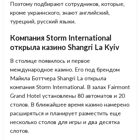
Поэтому подбирают сотрудников, которые,
кроме украинского, знают английский,
турецкий, русский языки.
Компания Storm International
открыла казино Shangri La Kyiv
В столице появилось и первое
международное казино. Его под брендом
Майкла Боттчера Shangri La открыла
компания Storm International. В залах Fairmont
Grand Hotel установлены 80 автоматов и 20
столов. В ближайшее время казино намерено
расширяться и планирует разместить еще
несколько столов для игры и два десятка
слотов.