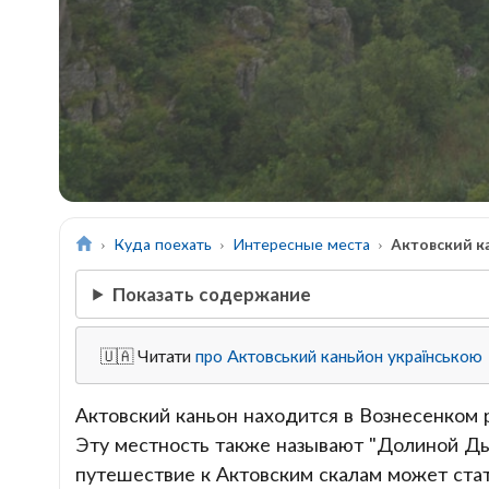
Куда поехать
Интересные места
Актовский к
Показать содержание
🇺🇦 Читати
про Актовський каньйон українською
Актовский каньон находится в Вознесенком
Эту местность также называют "Долиной Дья
путешествие к Актовским скалам может стат