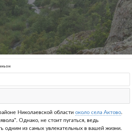
аньон
 районе Николаевской области
около села Актово
.
вола". Однако, не стоит пугаться, ведь
ь одним из самых увлекательных в вашей жизни.