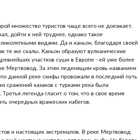
оторой множество туристов чаще всего не доезжает.
ал, дойти к ней труднее, однако такое
ликолепными видами. Да и каньон, благодаря своей
ак те же скалы. Каньон образуют вулканические
древнейших участков суши в Европе - ей уже более
еке Мертвовод. За этим леденящим кровь названием
, по данной реке скифы провожали в последний путь
 из сражений казаков с турками река была
Третья легенда гласит о том, что в свое время
ать очередных вражеских набегов.
стов и настоящих экстремалов. В реке Мертвовод
, а ещё местные жители удят здесь рыбу. На берегу