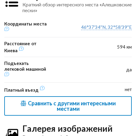
Краткий обзор интересного места «Алешковские
пески»
Координаты места
46°37'34''N, 32°58'39''E
Расстояние от
594 км
Киева
Подъехать
легковой машиной
да
нет
Платный въезд
Сравнить с другими интересными
местами
Галерея изображений