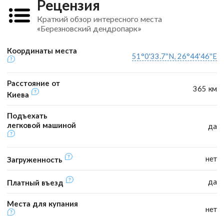
Рецензия
Краткий обзор интересного места
«Березновский дендропарк»
Координаты места
51°0'33.7''N, 26°44'46''E
Расстояние от
365 км
Киева
Подъехать
легковой машиной
да
нет
Загруженность
да
Платный въезд
Места для купания
нет