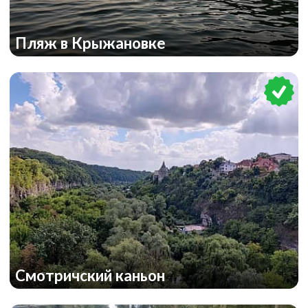
Пляж в Крыжановке
Смотричский каньон