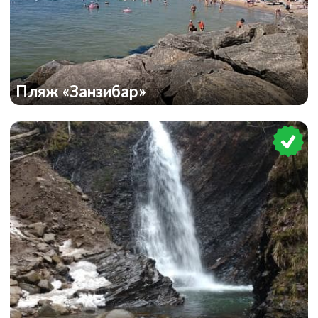
Пляж «Занзибар»