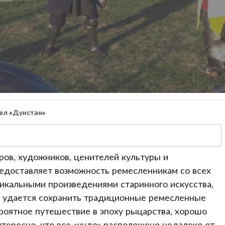
ел «Дунстан»
ров, художников, ценителей культуры и
редоставляет возможность ремесленникам со всех
икальными произведениями старинного искусства,
му удается сохранить традиционные ремесленные
роятное путешествие в эпоху рыцарства, хорошо
нтересно, что все «чудо» расположено недалеко от