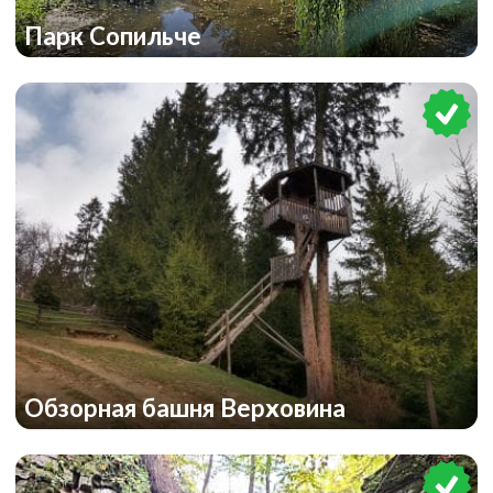
Парк Сопильче
Обзорная башня Верховина