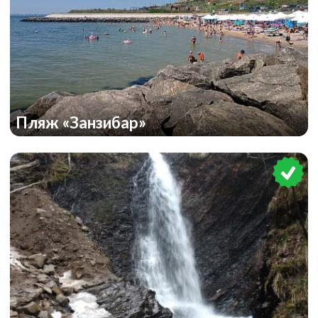
Пляж «Занзибар»