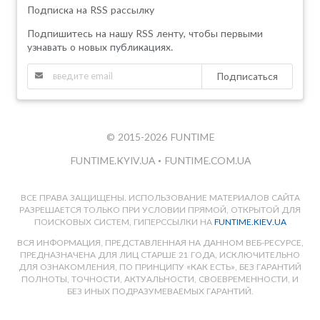
Подписка на RSS рассылку
Подпишитесь на нашу RSS ленту, чтобы первыми
узнавать о новых публикациях.
Подписаться
© 2015-2026 FUNTIME
FUNTIME.KYIV.UA
•
FUNTIME.COM.UA
ВСЕ ПРАВА ЗАЩИЩЕНЫ. ИСПОЛЬЗОВАНИЕ МАТЕРИАЛОВ САЙТА
РАЗРЕШАЕТСЯ ТОЛЬКО ПРИ УСЛОВИИ ПРЯМОЙ, ОТКРЫТОЙ ДЛЯ
ПОИСКОВЫХ СИСТЕМ, ГИПЕРССЫЛКИ НА
FUNTIME.KIEV.UA
ВСЯ ИНФОРМАЦИЯ, ПРЕДСТАВЛЕННАЯ НА ДАННОМ ВЕБ-РЕСУРСЕ,
ПРЕДНАЗНАЧЕНА ДЛЯ ЛИЦ СТАРШЕ 21 ГОДА, ИСКЛЮЧИТЕЛЬНО
ДЛЯ ОЗНАКОМЛЕНИЯ, ПО ПРИНЦИПУ «КАК ЕСТЬ», БЕЗ ГАРАНТИЙ
ПОЛНОТЫ, ТОЧНОСТИ, АКТУАЛЬНОСТИ, СВОЕВРЕМЕННОСТИ, И
БЕЗ ИНЫХ ПОДРАЗУМЕВАЕМЫХ ГАРАНТИЙ.