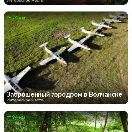
Интересное место
74 км
Заброшенный аэродром в Волчанске
Интересное место
94 км