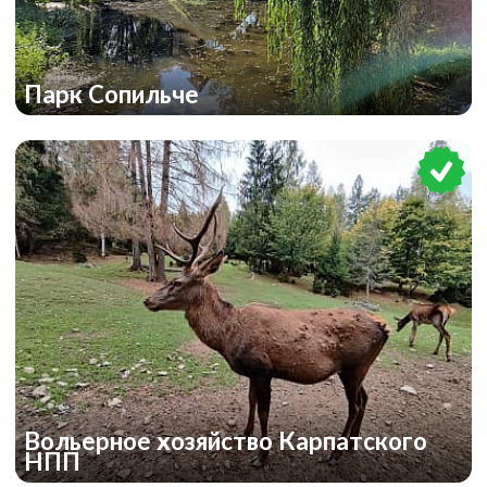
Парк Сопильче
Вольерное хозяйство Карпатского
НПП