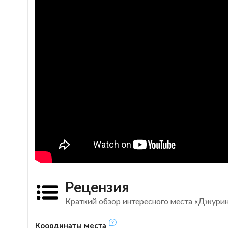
Рецензия
Краткий обзор интересного места «Джурин
Координаты места