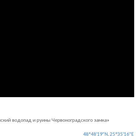
ский водопад и руины Червоноградского замка»
48°48'19''N, 25°35'16''E