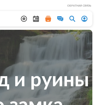
ОБРАТНАЯ СВЯЗЬ
д и руины
о замка