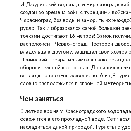
И Джуринский водопад, и Червоноградский 
создан во времена войн с турецкими войскам
Червоноград без воды и заморить их жаждой
русло. Так и образовался самой большой ра
точками достигают 16 метров! Замок получил
расположен - Червоноград. Построен дворец
владельца к другому, защищал свои хозяев о
Понинский превратил замок в свою резиденц
оборонительной крепостью. До наших времен
выглядят они очень живописно. А ещё турис
словно расположился в огромной метеоритн
Чем заняться
В летнее время у Красноградского водопада
освежится в его прохладной воде. Сети воз
насладиться дикой природой. Туристы с удов