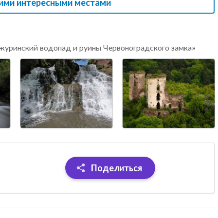
гими интересными местами
журинский водопад и руины Червоноградского замка»
Поделиться