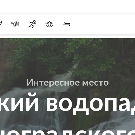
Интересное место
ий водопа
оградског