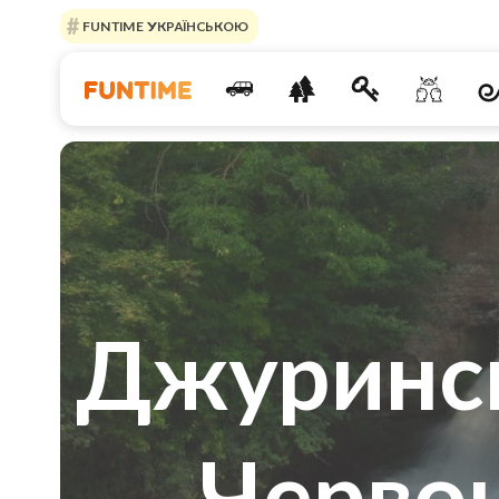
FUNTIME УКРАЇНСЬКОЮ
Джуринск
Червон