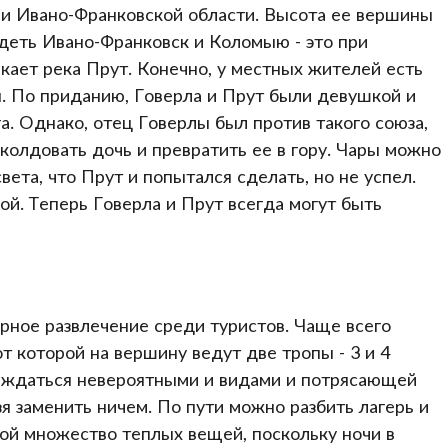
 и Ивано-Франковской области. Высота ее вершины
деть Ивано-Франковск и Коломыю - это при
ает река Прут. Конечно, у местных жителей есть
ры. По приданию, Говерла и Прут были девушкой и
а. Однако, отец Говерлы был против такого союза,
аколдовать дочь и превратить ее в гору. Чары можно
вета, что Прут и попытался сделать, но не успел.
кой. Теперь Говерла и Прут всегда могут быть
рное развлечение среди туристов. Чаще всего
от которой на вершину ведут две тропы - 3 и 4
аждаться невероятными и видами и потрясающей
я заменить ничем. По пути можно разбить лагерь и
обой множество теплых вещей, поскольку ночи в