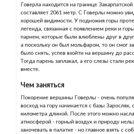
Говерла находится на границе Закарпатской
составляет 2061 метр. С Говерлы можно уви
хорошей видимости. У подножия горы протек
легенда, связанная с появлением реки и го
парнем, которые были влюблены друг в друг
а поскольку он был мольфаром, то он смог з
было снять, успев взойти на вершину до расс
Тогда парень заплакал, а его слезы стали ре
вместе.
Чем заняться
Покорение вершины Говерлы - очень популя
восход на гору начинается с базы Заросляк, 
километра длиной. После этого можно насл
атмосферой - горный воздух и природу нельз
заночевать в палатке - но главное взять с с