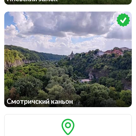
Смотричский каньон