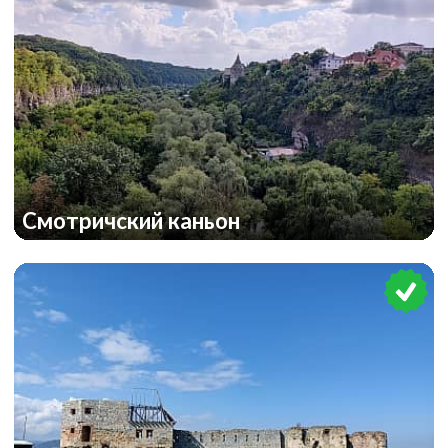
Смотричский каньон